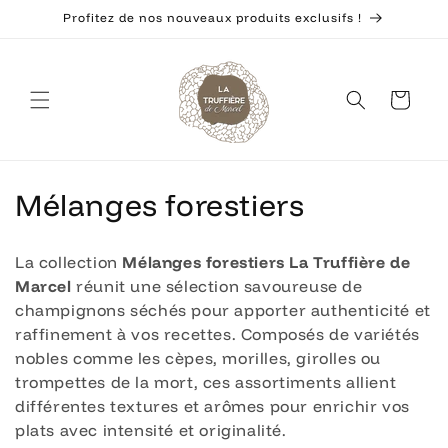
et
Profitez de nos nouveaux produits exclusifs !
passer
au
contenu
Panier
C
Mélanges forestiers
o
La collection
Mélanges forestiers La Truffière de
l
Marcel
réunit une sélection savoureuse de
champignons séchés pour apporter authenticité et
l
raffinement à vos recettes. Composés de variétés
e
nobles comme les cèpes, morilles, girolles ou
trompettes de la mort, ces assortiments allient
c
différentes textures et arômes pour enrichir vos
t
plats avec intensité et originalité.